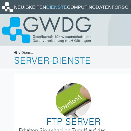
Startseite
NEUIGKEITEN
DIENSTE
COMPUTING
DATEN
FORSCH
GWDG
Dienste
SERVER-DIENSTE
FTP SERVER