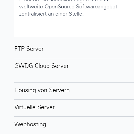
Erhalten Sie schnellen Zugriff auf das
weltweite OpenSource-Softwareangebot -
zentralisiert an einer Stelle.
Alle Dienste in der Kategorie Server-Diens
FTP Server
GWDG Cloud Server
Housing von Servern
Virtuelle Server
Webhosting