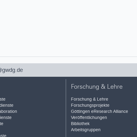
@gwdg.de
Forschung & Lehre
ste
Forschung & Lehre
ienste
Forschungsprojekte
aboration
Göttingen eResearch Alliance
ienste
Veröffentlichungen
te
Bibliothek
Arbeitsgruppen
ste