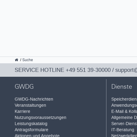
GWDG
Suche
SERVICE HOTLINE
+49 551 39-30000
/
support
GWDG
Dienste
GWDG-Nachrichten
Speicherdien
Veranstaltungen
Anwendungsd
Karriere
E-Mail & Koll
Nutzungsvoraussetzungen
Allgemeine D
Leistungskatalog
Server-Diens
Antragsformulare
IT-Beratung
Aktionen und Angebote
Netzwerkdien