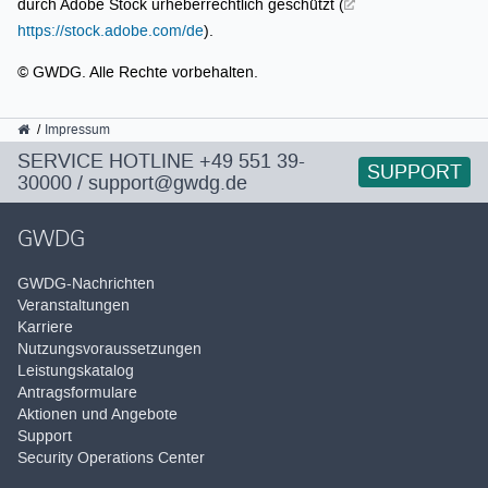
durch Adobe Stock urheberrechtlich geschützt (
https://stock.adobe.com/de
).
© GWDG. Alle Rechte vorbehalten.
GWDG
Impressum
SERVICE HOTLINE
+49 551 39-
SUPPORT
30000
/
support@gwdg.de
GWDG
GWDG-Nachrichten
Veranstaltungen
Karriere
Nutzungsvoraussetzungen
Leistungskatalog
Antragsformulare
Aktionen und Angebote
Support
Security Operations Center