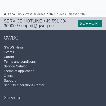
GWDG
About Us
Press Releases
2021
Press Release 1/2021
SERVICE HOTLINE
+49 551 39-
SUPPORT
30000
/
support@gwdg.de
GWDG
GWDG News
Events
Career
Terms and conditions
Service Catalog
Forms of application
Offers
Support
Security Operations Center
Services