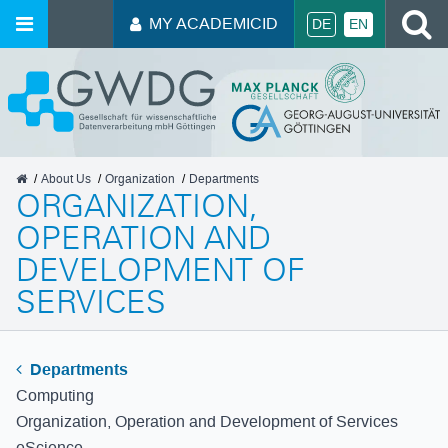
S
MY ACADEMICID
DE
EN
GWDG
About Us
Organization
Departments
ORGANIZATION,
OPERATION AND
DEVELOPMENT OF
SERVICES
Departments
Computing
Organization, Operation and Development of Services
eScience