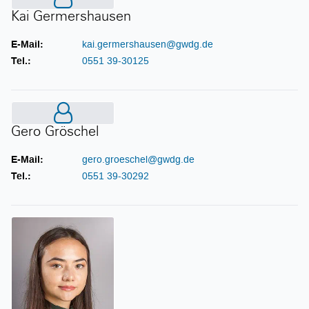
Kai Germershausen
Kai Germershausen
E-Mail:
kai.germershausen@gwdg.de
Tel.:
0551 39-30125
Gero Gröschel
Gero Gröschel
E-Mail:
gero.groeschel@gwdg.de
Tel.:
0551 39-30292
Maria Hanebutt