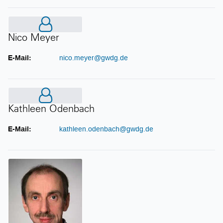
Nico Meyer
Nico Meyer
E-Mail:
nico.meyer@gwdg.de
Kathleen Odenbach
Kathleen Odenbach
E-Mail:
kathleen.odenbach@gwdg.de
Dr. Thomas Otto