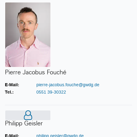
Pierre Jacobus Fouché
Pierre Jacobus Fouché
E-Mail:
pierre-jacobus.fouche@gwdg.de
Tel.:
0551 39-30322
Philipp Geisler
Philipp Geisler
E-Mail:
philipp.geisler@gwdg.de