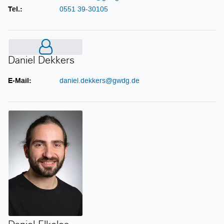
Tel.:
0551 39-30105
Daniel Dekkers
Daniel Dekkers
E-Mail:
daniel.dekkers@gwdg.de
Daniel Elkeles