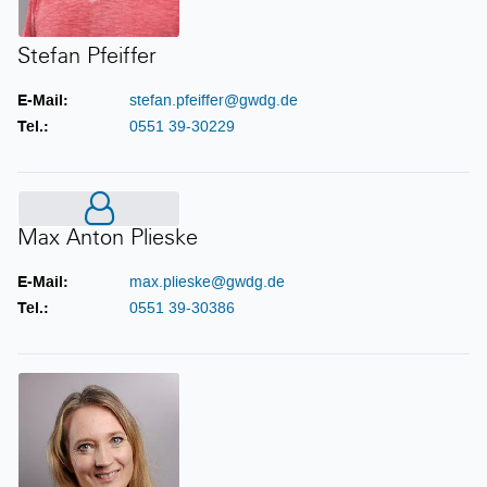
Stefan Pfeiffer
E-Mail:
stefan.pfeiffer@gwdg.de
Tel.:
0551 39-30229
Max Anton Plieske
Max Anton Plieske
E-Mail:
max.plieske@gwdg.de
Tel.:
0551 39-30386
Angelina Rode