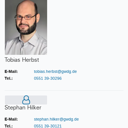
Tobias Herbst
E-Mail:
tobias.herbst@gwdg.de
Tel.:
0551 39-30296
Stephan Hilker
Stephan Hilker
E-Mail:
stephan.hilker@gwdg.de
Tel.:
0551 39-30121