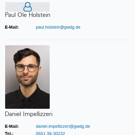
Paul Ole Holstein
Paul Ole Holstein
E-Mail:
paul.holstein@gwdg.de
Daniel Impellizzeri
Daniel Impellizzeri
E-Mail:
daniel.impellizzeri@gwdg.de
Tel.:
0551 39-30232