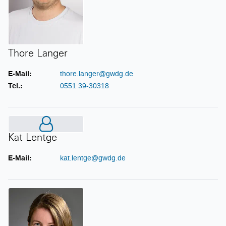
Thore Langer
E-Mail:
thore.langer@gwdg.de
Tel.:
0551 39-30318
Kat Lentge
Kat Lentge
E-Mail:
kat.lentge@gwdg.de
Ines Lewandrowski