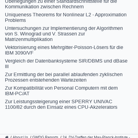
Überlegungen zu einer Standardschnittstelle für die
Kommunikation zwischen Rechnern
Uniqueness Theorems for Nonlinear L2 - Approximation
Problems
Untersuchungen zur Implementierung der Algorithmen
von S. Winograd und V. Strassen zur
Matrizenmultiplikation
Vektorisierung eines Mehrgitter-Poisson-Lösers für die
IBM 3090/VF
Vergleich der Datenbanksysteme SIR/DBMS und dBase
III
Zur Ermittlung der bei parallel ablaufenden zyklischen
Prozessen entstehenden Wartezeiten
Zur Kompatibilität von Personal Computern mit dem
IBM-PC/AT
Zur Leistungssteigerung einer SPERRY UNIVAC
1100/82 durch den Einsatz eines CPU-Akzelerators
GWDG
About Us
GWDG Reports
24. DV-Treffen der Max-Planck-Institute -