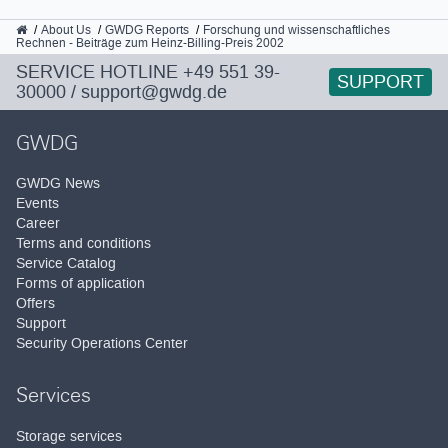
GWDG
About Us
GWDG Reports
Forschung und wissenschaftliches
Rechnen - Beiträge zum Heinz-Billing-Preis 2002
SERVICE HOTLINE
+49 551 39-
SUPPORT
30000
/
support@gwdg.de
GWDG
GWDG News
Events
Career
Terms and conditions
Service Catalog
Forms of application
Offers
Support
Security Operations Center
Services
Storage services