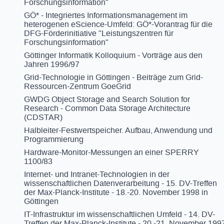
Forschungsinformation"
GÖ* - Integriertes Informationsmanagement im
heterogenen eScience-Umfeld: GÖ*-Vorantrag für die
DFG-Förderinitiative "Leistungszentren für
Forschungsinformation"
Göttinger Informatik Kolloquium - Vorträge aus den
Jahren 1996/97
Grid-Technologie in Göttingen - Beiträge zum Grid-
Ressourcen-Zentrum GoeGrid
GWDG Object Storage and Search Solution for
Research - Common Data Storage Architecture
(CDSTAR)
Halbleiter-Festwertspeicher. Aufbau, Anwendung und
Programmierung
Hardware-Monitor-Messungen an einer SPERRY
1100/83
Internet- und Intranet-Technologien in der
wissenschaftlichen Datenverarbeitung - 15. DV-Treffen
der Max-Planck-Institute - 18.-20. November 1998 in
Göttingen
IT-Infrastruktur im wissenschaftlichen Umfeld - 14. DV-
Treffen der Max-Planck-Institute - 20.-21. November 199