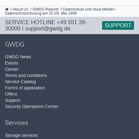
GWDG
About Us
GWDG Reports
Datenschutz und neue Medien -
Datenschutzschulung am 25./26. Mai 1998
SERVICE HOTLINE
+49 551 39-
SUPPORT
30000
/
support@gwdg.de
GWDG
GWDG News
Events
Career
Terms and conditions
Service Catalog
Forms of application
Offers
Support
Security Operations Center
Services
Storage services