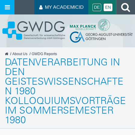
S
MY ACADEMICID
DE
EN
GWDG
About Us
GWDG Reports
DATENVERARBEITUNG IN
DEN
GEISTESWISSENSCHAFTE
N 1980
KOLLOQUIUMSVORTRÄGE
IM SOMMERSEMESTER
1980