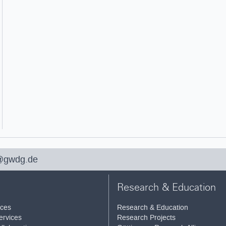
@gwdg.de
Research & Education
ices
Research & Education
ervices
Research Projects