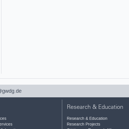
@gwdg.de
Research & Education
ices
Research & Education
ervices
Research Projects