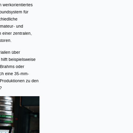
n werkorientiertes
rbundsystem für
chiedliche
Amateur- und
einer zentralen,
atoren.
ialien über
hilft beispielsweise
-Brahms oder
ich eine 35-mm-
 Produktionen zu den
?