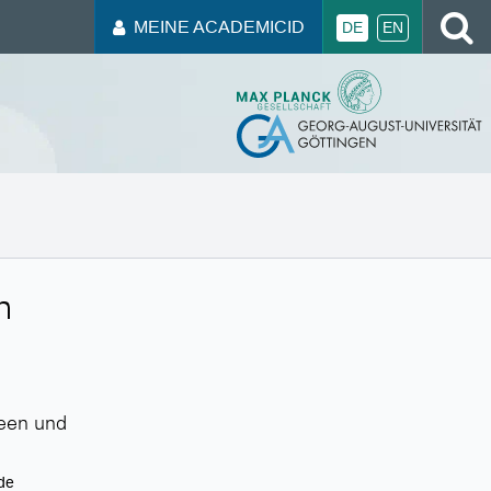
MEINE ACADEMICID
DE
EN
m
seen und
nde