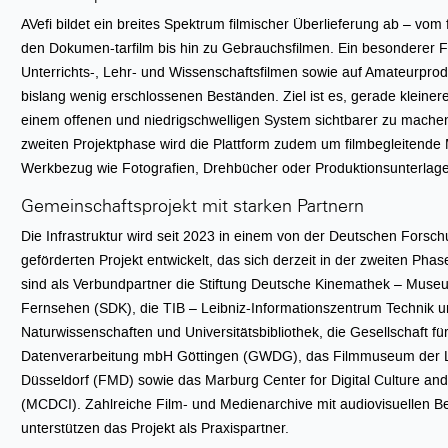
AVefi bildet ein breites Spektrum filmischer Überlieferung ab – vom
den Dokumen-tarfilm bis hin zu Gebrauchsfilmen. Ein besonderer Fo
Unterrichts-, Lehr- und Wissenschaftsfilmen sowie auf Amateurpro
bislang wenig erschlossenen Beständen. Ziel ist es, gerade klein
einem offenen und niedrigschwelligen System sichtbarer zu machen
zweiten Projektphase wird die Plattform zudem um filmbegleitende M
Werkbezug wie Fotografien, Drehbücher oder Produktionsunterlagen
Gemeinschaftsprojekt mit starken Partnern
Die Infrastruktur wird seit 2023 in einem von der Deutschen Fors
geförderten Projekt entwickelt, das sich derzeit in der zweiten Phase
sind als Verbundpartner die Stiftung Deutsche Kinemathek – Museu
Fernsehen (SDK), die TIB – Leibniz-Informationszentrum Technik 
Naturwissenschaften und Universitätsbibliothek, die Gesellschaft fü
Datenverarbeitung mbH Göttingen (GWDG), das Filmmuseum der 
Düsseldorf (FMD) sowie das Marburg Center for Digital Culture and 
(MCDCI). Zahlreiche Film- und Medienarchive mit audiovisuellen 
unterstützen das Projekt als Praxispartner.