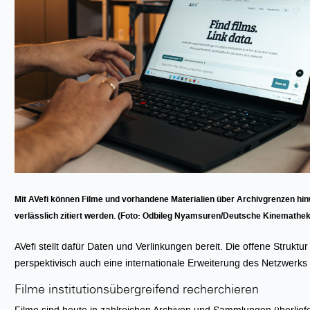
Mit AVefi können Filme und vorhandene Materialien über Archivgrenzen hi
verlässlich zitiert werden. (Foto: Odbileg Nyamsuren/Deutsche Kinemathek
AVefi stellt dafür Daten und Verlinkungen bereit. Die offene Struktur
perspektivisch auch eine internationale Erweiterung des Netzwerks
Filme institutionsübergreifend recherchieren
Filme sind heute in zahlreichen Archiven und Sammlungen überliefer