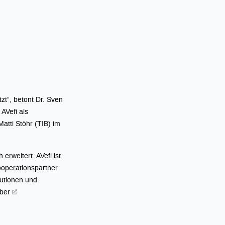
tzt“, betont Dr. Sven
AVefi als
atti Stöhr (TIB) im
erweitert. AVefi ist
ooperationspartner
itutionen und
über