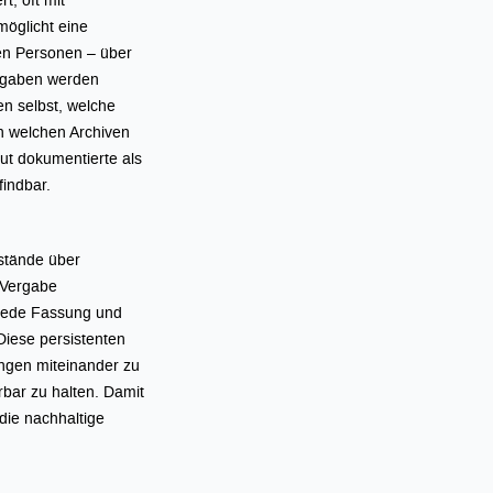
möglicht eine
ten Personen – über
angaben werden
en selbst, welche
in welchen Archiven
t dokumentierte als
findbar.
estände über
e Vergabe
, jede Fassung und
Diese persistenten
ungen miteinander zu
rbar zu halten. Damit
die nachhaltige