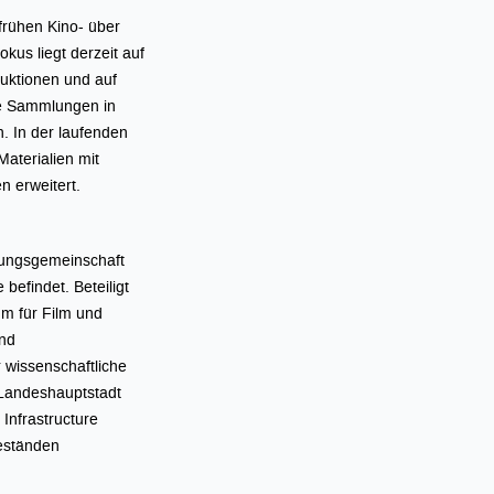
 frühen Kino- über
kus liegt derzeit auf
duktionen und auf
ere Sammlungen in
. In der laufenden
aterialien mit
 erweitert.
chungsgemeinschaft
 befindet. Beteiligt
m für Film und
und
r wissenschaftliche
Landeshauptstadt
Infrastructure
Beständen