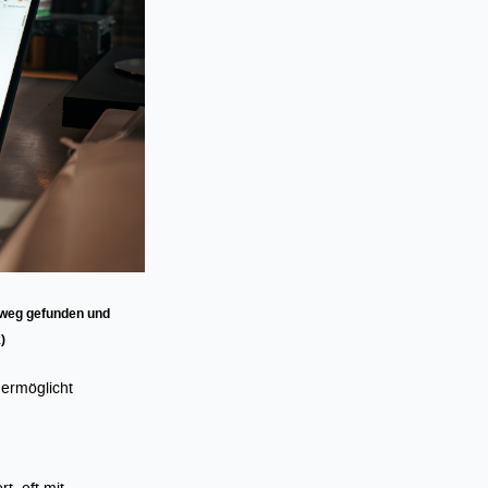
nweg gefunden und
)
 ermöglicht
t, oft mit