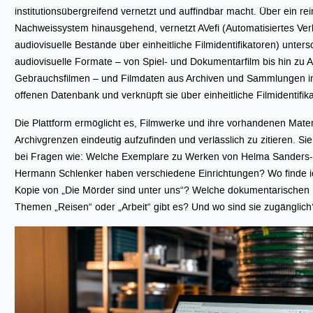
institutionsübergreifend vernetzt und auffindbar macht. Über ein rei
Nachweissystem hinausgehend, vernetzt AVefi (Automatisiertes Ve
audiovisuelle Bestände über einheitliche Filmidentifikatoren) unters
audiovisuelle Formate – von Spiel- und Dokumentarfilm bis hin zu 
Gebrauchsfilmen – und Filmdaten aus Archiven und Sammlungen in 
offenen Datenbank und verknüpft sie über einheitliche Filmidentifik
Die Plattform ermöglicht es, Filmwerke und ihre vorhandenen Mater
Archivgrenzen eindeutig aufzufinden und verlässlich zu zitieren. Sie 
bei Fragen wie: Welche Exemplare zu Werken von Helma Sanders
Hermann Schlenker haben verschiedene Einrichtungen? Wo finde 
Kopie von „Die Mörder sind unter uns“? Welche dokumentarischen
Themen „Reisen“ oder „Arbeit“ gibt es? Und wo sind sie zugänglich