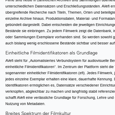
unterschiedlichen Datensätzen und Erschließungsständen. AVefi er
übergreifende Recherche nach Titeln, Themen, Orten und beteilig
einzelne Archive hinaus. Produktionsdaten, Material- und Format
gebündelt dargestellt. Dabei entscheiden die jeweiligen Einrichtung
Bestände sie einbringen. Zu jedem Filmwerk zeigt die Datenbank, 
oder Sammlungen Exemplare vorhanden sind. So werden sowohl gu
auch bislang wenig erschlossene Bestände sichtbar und besser auf
Einheitliche Filmidentifikatoren als Grundlage
AVefi steht für „Automatisiertes Verbundsystem für audiovisuelle B
einheitliche Filmidentifikatoren“. Im Zentrum der Plattform steht di
sogenannter einheitlicher Filmidentifikatoren (efi). Jedes Filmwerk
jedes einzelne Exemplar erhalten eine klare, dauerhafte Kennung. 
Identifikatoren ermöglichen es, Datensätze verschiedener Einricht
verknüpfen, abgleichbar zu machen und langfristig stabil referenzie
schafft AVefi eine verlässliche Grundlage für Forschung, Lehre und 
Nutzung von Metadaten.
Breites Spektrum der Filmkultur