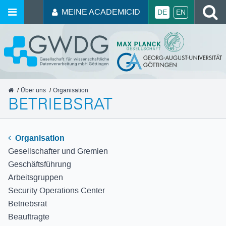
MEINE ACADEMICID
DE
EN
GWDG
Über uns
Organisation
BETRIEBSRAT
Organisation
Gesellschafter und Gremien
Geschäftsführung
Arbeitsgruppen
Security Operations Center
Betriebsrat
Beauftragte