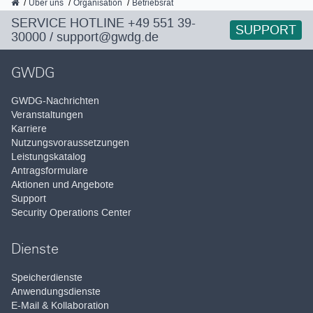
GWDG
Über uns
Organisation
Betriebsrat
SERVICE HOTLINE
+49 551 39-
SUPPORT
30000
/
support@gwdg.de
GWDG
GWDG-Nachrichten
Veranstaltungen
Karriere
Nutzungsvoraussetzungen
Leistungskatalog
Antragsformulare
Aktionen und Angebote
Support
Security Operations Center
Dienste
Speicherdienste
Anwendungsdienste
E-Mail & Kollaboration