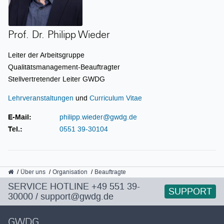
Prof. Dr. Philipp Wieder
Leiter der Arbeitsgruppe
Qualitätsmanagement-Beauftragter
Stellvertretender Leiter GWDG
Lehrveranstaltungen
und
Curriculum Vitae
E-Mail:
philipp.wieder@gwdg.de
Tel.:
0551 39-30104
GWDG
Über uns
Organisation
Beauftragte
SERVICE HOTLINE
+49 551 39-
SUPPORT
30000
/
support@gwdg.de
GWDG