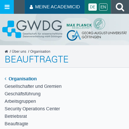
MEINE ACADEMICID
DE
EN
GWDG
Über uns
Organisation
BEAUFTRAGTE
Organisation
Gesellschafter und Gremien
Geschäftsführung
Arbeitsgruppen
Security Operations Center
Betriebsrat
Beauftragte