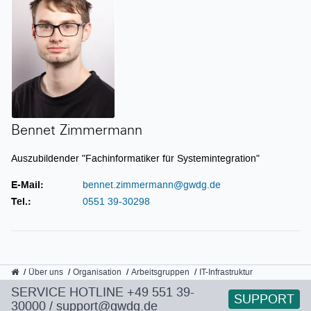
Bennet Zimmermann
Auszubildender "Fachinformatiker für Systemintegration"
E-Mail:
bennet.zimmermann@gwdg.de
Tel.:
0551 39-30298
GWDG
Über uns
Organisation
Arbeitsgruppen
IT-Infrastruktur
SERVICE HOTLINE
+49 551 39-
SUPPORT
30000
/
support@gwdg.de