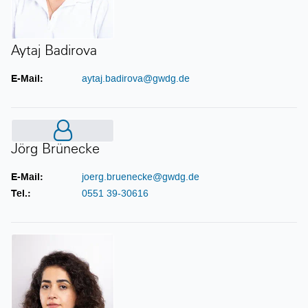
Aytaj Badirova
E-Mail:
aytaj.badirova@gwdg.de
Jörg Brünecke
Jörg Brünecke
E-Mail:
joerg.bruenecke@gwdg.de
Tel.:
0551 39-30616
Shirin Dabbaghi Varnosfaderani