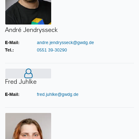
André Jendrysseck
E-Mail:
andre.jendrysseck@gwdg.de
Tel.:
0551 39-30290
Fred Juhlke
Fred Juhlke
E-Mail:
fred.juhlke@gwdg.de
Emely Elke Knöfel