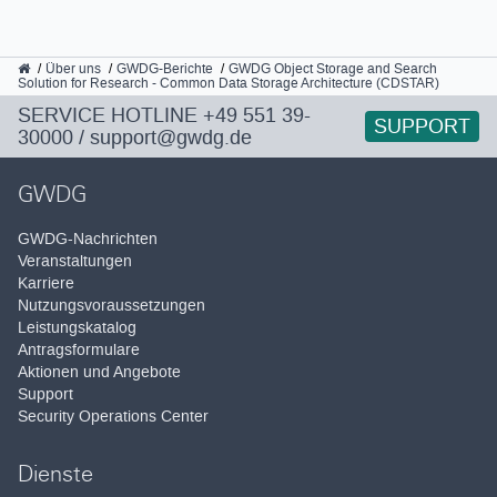
GWDG
Über uns
GWDG-Berichte
GWDG Object Storage and Search
Solution for Research - Common Data Storage Architecture (CDSTAR)
SERVICE HOTLINE
+49 551 39-
SUPPORT
30000
/
support@gwdg.de
GWDG
GWDG-Nachrichten
Veranstaltungen
Karriere
Nutzungsvoraussetzungen
Leistungskatalog
Antragsformulare
Aktionen und Angebote
Support
Security Operations Center
Dienste