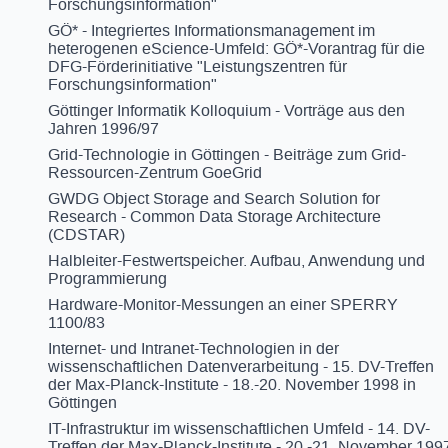
Forschungsinformation"
GÖ* - Integriertes Informationsmanagement im
heterogenen eScience-Umfeld: GÖ*-Vorantrag für die
DFG-Förderinitiative "Leistungszentren für
Forschungsinformation"
Göttinger Informatik Kolloquium - Vorträge aus den
Jahren 1996/97
Grid-Technologie in Göttingen - Beiträge zum Grid-
Ressourcen-Zentrum GoeGrid
GWDG Object Storage and Search Solution for
Research - Common Data Storage Architecture
(CDSTAR)
Halbleiter-Festwertspeicher. Aufbau, Anwendung und
Programmierung
Hardware-Monitor-Messungen an einer SPERRY
1100/83
Internet- und Intranet-Technologien in der
wissenschaftlichen Datenverarbeitung - 15. DV-Treffen
der Max-Planck-Institute - 18.-20. November 1998 in
Göttingen
IT-Infrastruktur im wissenschaftlichen Umfeld - 14. DV-
Treffen der Max-Planck-Institute - 20.-21. November 199