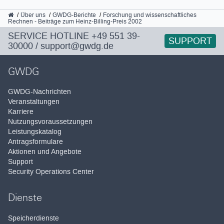
GWDG
Über uns
GWDG-Berichte
Forschung und wissenschaftliches
Rechnen - Beiträge zum Heinz-Billing-Preis 2002
SERVICE HOTLINE
+49 551 39-
SUPPORT
30000
/
support@gwdg.de
GWDG
GWDG-Nachrichten
Veranstaltungen
Karriere
Nutzungsvoraussetzungen
Leistungskatalog
Antragsformulare
Aktionen und Angebote
Support
Security Operations Center
Dienste
Speicherdienste