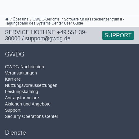
GWDG
Über uns
GWDG-Berichte
Software für das Rechenzentrum II -
Tagungsband des Systems Center User Guide
SERVICE HOTLINE
+49 551 39-
SUPPORT
30000
/
support@gwdg.de
GWDG
GWDG-Nachrichten
Veranstaltungen
Karriere
Nutzungsvoraussetzungen
Leistungskatalog
Antragsformulare
Aktionen und Angebote
Support
Security Operations Center
Dienste