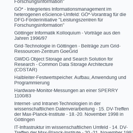
Forschungsinformation"
GÖ* - Integriertes Informationsmanagement im
heterogenen eScience-Umfeld: GÖ*-Vorantrag für die
DFG-Förderinitiative "Leistungszentren für
Forschungsinformation"
Göttinger Informatik Kolloquium - Vorträge aus den
Jahren 1996/97
Grid-Technologie in Göttingen - Beiträge zum Grid-
Ressourcen-Zentrum GoeGrid
GWDG Object Storage and Search Solution for
Research - Common Data Storage Architecture
(CDSTAR)
Halbleiter-Festwertspeicher. Aufbau, Anwendung und
Programmierung
Hardware-Monitor-Messungen an einer SPERRY
1100/83
Internet- und Intranet-Technologien in der
wissenschaftlichen Datenverarbeitung - 15. DV-Treffen
der Max-Planck-Institute - 18.-20. November 1998 in
Göttingen
IT-Infrastruktur im wissenschaftlichen Umfeld - 14. DV-
Treffen der Max-Planck-Institute - 20.-21. November 199