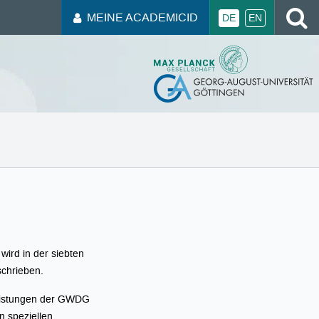
MEINE ACADEMICID
DE
EN
wird in der siebten
chrieben.
leistungen der GWDG
n speziellen