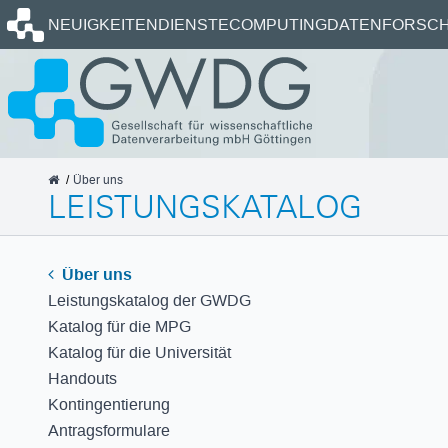
Startseite
NEUIGKEITEN
DIENSTE
COMPUTING
DATEN
FORSCH
GWDG
Über uns
LEISTUNGSKATALOG
Über uns
Leistungskatalog der GWDG
Katalog für die MPG
Katalog für die Universität
Handouts
Kontingentierung
Antragsformulare