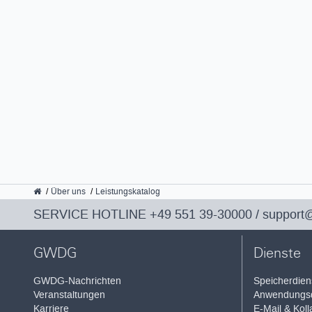
GWDG
Über uns
Leistungskatalog
SERVICE HOTLINE
+49 551 39-30000
/
support
GWDG
Dienste
GWDG-Nachrichten
Speicherdien
Veranstaltungen
Anwendungsd
Karriere
E-Mail & Koll