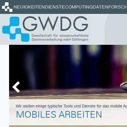
Startseite
NEUIGKEITEN
DIENSTE
COMPUTING
DATEN
FORSCH
Vorherige Folie
Wir stellen einige typische Tools und Dienste für das mobile A
MOBILES ARBEITEN