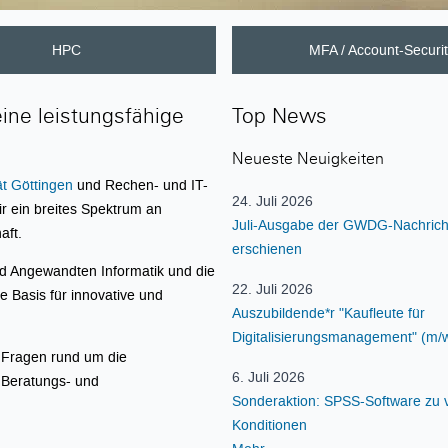
HPC
MFA / Account-Securi
ine leistungsfähige
Top News
Neueste Neuigkeiten
t Göttingen
und Rechen- und IT-
24. Juli 2026
ir ein breites Spektrum an
Juli-Ausgabe der GWDG-Nachrich
aft.
erschienen
d Angewandten Informatik und die
22. Juli 2026
e Basis für innovative und
Auszubildende*r "Kaufleute für
Digitalisierungsmanagement" (m/w
n Fragen rund um die
6. Juli 2026
 Beratungs- und
Sonderaktion: SPSS-Software zu 
Konditionen